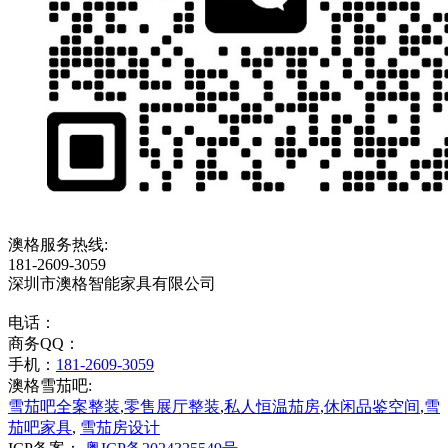
澳格服务热线:
181-2609-3059
深圳市澳格智能家具有限公司
电话：
商务QQ：
手机：
181-2609-3059
澳格雪茄吧:
雪茄吧全案整装
,
零售展厅整装
,
私人恒温茄房
,
休闲品鉴空间
,
雪
茄吧家具
,
雪茄房设计