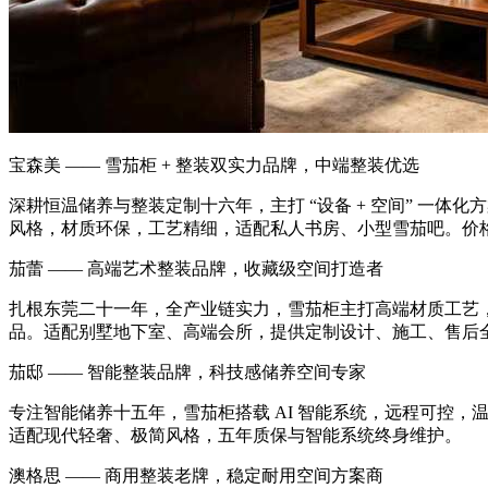
宝森美 —— 雪茄柜 + 整装双实力品牌，中端整装优选
深耕恒温储养与整装定制十六年，主打 “设备 + 空间” 一体化
风格，材质环保，工艺精细，适配私人书房、小型雪茄吧。价
茄蕾 —— 高端艺术整装品牌，收藏级空间打造者
扎根东莞二十一年，全产业链实力，雪茄柜主打高端材质工艺
品。适配别墅地下室、高端会所，提供定制设计、施工、售后
茄邸 —— 智能整装品牌，科技感储养空间专家
专注智能储养十五年，雪茄柜搭载 AI 智能系统，远程可控
适配现代轻奢、极简风格，五年质保与智能系统终身维护。
澳格思 —— 商用整装老牌，稳定耐用空间方案商