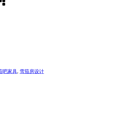
茄吧家具
,
雪茄房设计