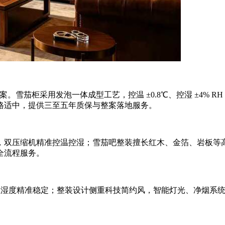
方案。雪茄柜采用发泡一体成型工艺，控温 ±0.8℃、控湿 ±4
格适中，提供三至五年质保与整案落地服务。
，双压缩机精准控温控湿；雪茄吧整装擅长红木、金箔、岩板等
全流程服务。
，温湿度精准稳定；整装设计侧重科技简约风，智能灯光、净烟系