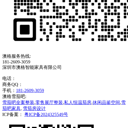
澳格服务热线:
181-2609-3059
深圳市澳格智能家具有限公司
电话：
商务QQ：
手机：
181-2609-3059
澳格雪茄吧:
雪茄吧全案整装
,
零售展厅整装
,
私人恒温茄房
,
休闲品鉴空间
,
雪
茄吧家具
,
雪茄房设计
ICP备案：
粤ICP备2024325549号