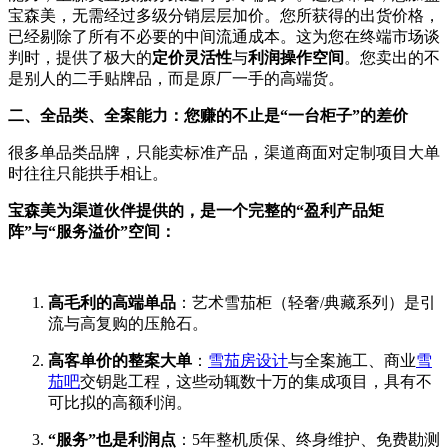
宝森美，无需经过多级分销层层加价。您所获得的出货价格，
已经剔除了所有不必要的中间流通成本。这为您在终端市场谈
判时，提供了极大的
定价灵活性
与
利润操作空间
。您卖出的不
是别人的二手贴牌品，而是原厂一手的高端货。
二、全品类、全案能力：您赚的不止是“一台柜子”的差价
很多单品类品牌，只能卖标准产品，渠道商面对定制项目大单
时往往只能拱手相让。
宝森美为渠道伙伴提供的，是一个完整的“盈利产品矩
阵”与“服务溢价”空间：
高毛利的高端单品
：艺术雪茄柜（轻奢/典藏系列）是引
流与高复购的压舱石。
高客单价的整案大单
：
雪茄房设计
与全案施工、商业
雪
茄吧
交钥匙工程，这些动辄数十万的集成项目，具有不
可比拟的高额利润。
“服务”也是利润点
：5年整机质保、终身维护、免费勘测